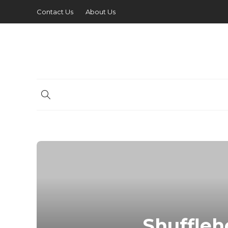
Contact Us
About Us
Shuffle