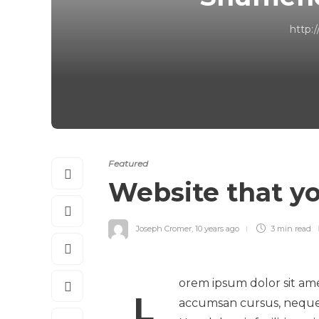
http:
Featured
Website that y
Joseph Cromer
,
10 years ago
3 min
read
orem ipsum dolor sit ame
L
accumsan cursus, neque e