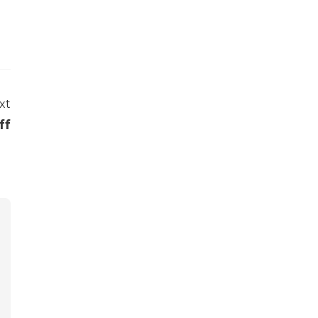
xt
ff