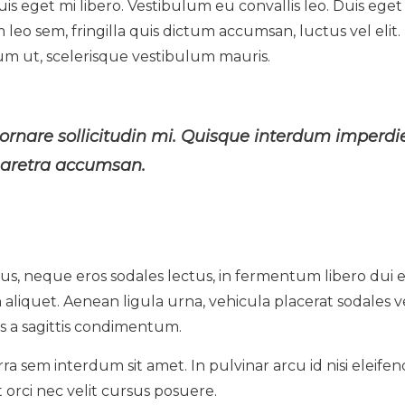
is eget mi libero. Vestibulum eu convallis leo. Duis eget
 leo sem, fringilla quis dictum accumsan, luctus vel elit.
um ut, scelerisque vestibulum mauris.
 ornare sollicitudin mi. Quisque interdum imperdi
pharetra accumsan.
s, neque eros sodales lectus, in fermentum libero dui 
on aliquet. Aenean ligula urna, vehicula placerat sodales ve
s a sagittis condimentum.
ra sem interdum sit amet. In pulvinar arcu id nisi eleifen
 orci nec velit cursus posuere.