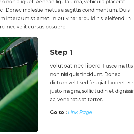
pien non aliquet. Aenean ligula urna, vehicula placerat
rci. Donec molestie metus a sagittis condimentum. Duis
m interdum sit amet. In pulvinar arcu id nisi eleifend, in
rci nec velit cursus posuere.
Step 1
volutpat nec libero.
Fusce mattis
non nisi quis tincidunt. Donec
dictum velit sed feugiat laoreet. S
justo magna, sollicitudin et digniss
ac, venenatis at tortor.
Go to :
Link Page