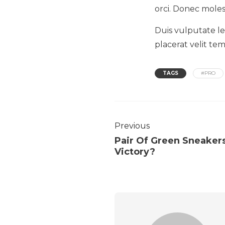
orci. Donec moles
Duis vulputate lec
placerat velit te
TAGS
#PRO
Previous
Pair Of Green Sneakers
Victory?