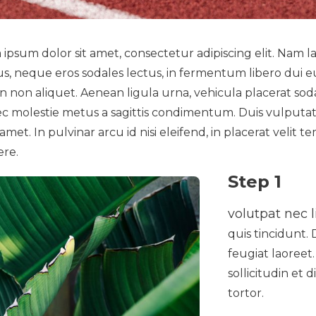
ipsum dolor sit amet, consectetur adipiscing elit. Nam 
s, neque eros sodales lectus, in fermentum libero dui eu 
n non aliquet. Aenean ligula urna, vehicula placerat soda
 molestie metus a sagittis condimentum. Duis vulputate
met. In pulvinar arcu id nisi eleifend, in placerat velit 
ere.
Step 1
volutpat nec l
quis tincidunt.
feugiat laoreet
sollicitudin et 
tortor.