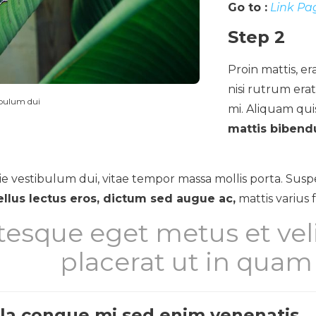
Go to :
Link Pa
Step 2
Proin mattis, er
nisi rutrum erat,
ibulum dui
mi. Aliquam qui
mattis bibendu
 vestibulum dui, vitae tempor massa mollis porta. Suspe
llus lectus eros, dictum sed augue ac,
mattis varius fe
tesque eget metus et ve
placerat ut in quam
lla congue mi sed enim venenatis