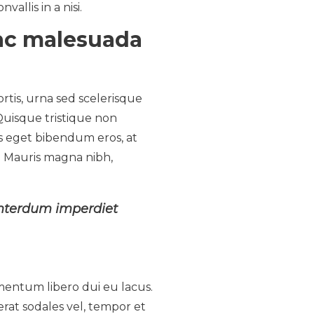
allis in a nisi.
 ac malesuada
ortis, urna sed scelerisque
 Quisque tristique non
is eget bibendum eros, at
t. Mauris magna nibh,
 interdum imperdiet
mentum libero dui eu lacus.
erat sodales vel, tempor et