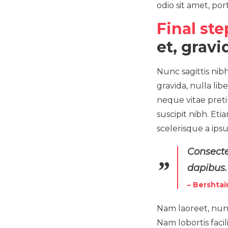
odio sit amet, por
Final ste
et, gravi
Nunc sagittis nibh
gravida, nulla li
neque vitae preti
suscipit nibh. Eti
scelerisque a ips
Consecte
dapibus.
– Bershtai
Nam laoreet, nunc
Nam lobortis facil