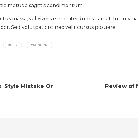
tie metus a sagittis condimentum.
tus massa, vel viverra sem interdum sit amet. In pulvinar 
mpor. Sed volutpat orci nec velit cursus posuere.
#RED
#RUNNING
, Style Mistake Or
Review of 