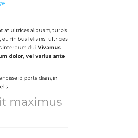
ge
at at ultrices aliquam, turpis
 eu finibus felis nisl ultricies
s interdum dui.
Vivamus
m dolor, vel varius ante
ndisse id porta diam, in
lis.
lit maximus