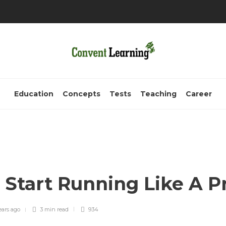
Education
Concepts
Tests
Teaching
Career
 Start Running Like A P
ears ago
3 min
read
934