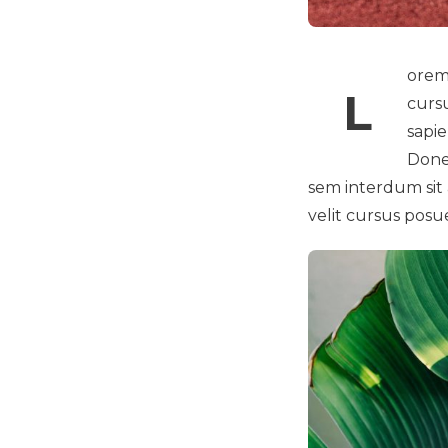
orem 
L
cursu
sapie
Donec
sem interdum sit a
velit cursus posu