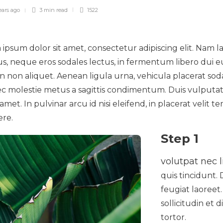
ears ago
3 min
read
1522
ipsum dolor sit amet, consectetur adipiscing elit. Nam 
s, neque eros sodales lectus, in fermentum libero dui eu 
n non aliquet. Aenean ligula urna, vehicula placerat soda
 molestie metus a sagittis condimentum. Duis vulputate
met. In pulvinar arcu id nisi eleifend, in placerat velit 
ere.
Step 1
volutpat nec l
quis tincidunt.
feugiat laoreet
sollicitudin et 
tortor.