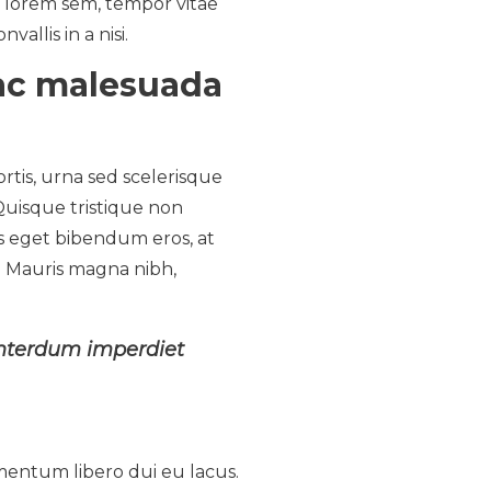
m lorem sem, tempor vitae
allis in a nisi.
 ac malesuada
ortis, urna sed scelerisque
 Quisque tristique non
is eget bibendum eros, at
t. Mauris magna nibh,
 interdum imperdiet
mentum libero dui eu lacus.