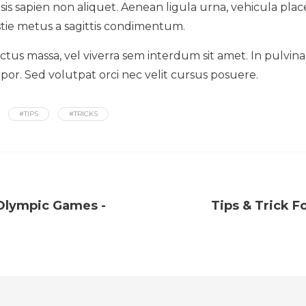
isis sapien non aliquet. Aenean ligula urna, vehicula plac
tie metus a sagittis condimentum.
tus massa, vel viverra sem interdum sit amet. In pulvinar 
mpor. Sed volutpat orci nec velit cursus posuere.
#TIPS
#TRICKS
Olympic Games -
Tips & Trick F