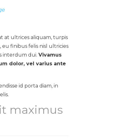
ge
at at ultrices aliquam, turpis
 eu finibus felis nisl ultricies
s interdum dui.
Vivamus
m dolor, vel varius ante
ndisse id porta diam, in
lis.
lit maximus