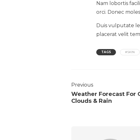
Nam lobortis facil
orci. Donec moles
Duis vulputate lec
placerat velit te
TAGS
#SKIN
Previous
Weather Forecast For 
Clouds & Rain