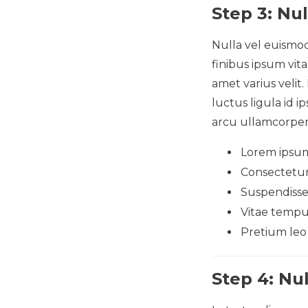
Step 3: Nu
Nulla vel euismod
finibus ipsum vit
amet varius velit
luctus ligula id 
arcu ullamcorper
Lorem ipsum
Consectetur 
Suspendisse 
Vitae tempu
Pretium leo a 
Step 4: Nu