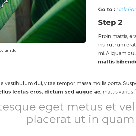
Go to :
Link Pa
Step 2
Proin mattis, er
nisi rutrum erat,
ibulum dui
mi. Aliquam qui
mattis bibendu
 vestibulum dui, vitae tempor massa mollis porta. Suspe
llus lectus eros, dictum sed augue ac,
mattis varius fe
tesque eget metus et ve
placerat ut in quam