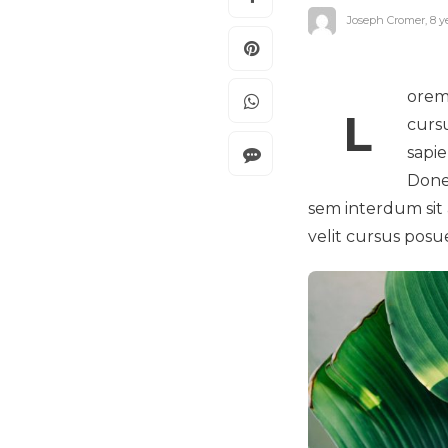
Joseph Cromer
,
8 y
orem 
L
cursu
sapie
Donec
sem interdum sit a
velit cursus posu