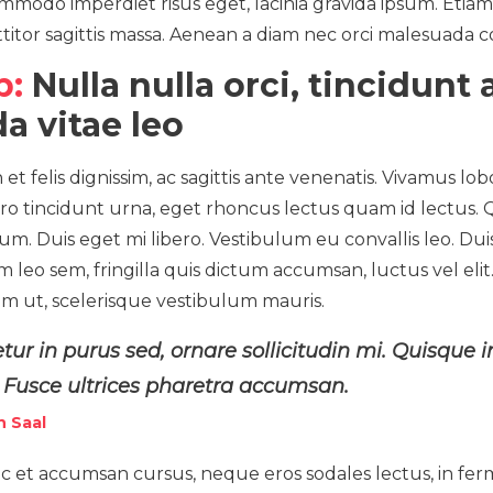
ommodo imperdiet risus eget, lacinia gravida ipsum. Etia
ttitor sagittis massa. Aenean a diam nec orci malesuada conv
p:
Nulla nulla orci, tincidunt
da vitae leo
 et felis dignissim, ac sagittis ante venenatis. Vivamus lob
bero tincidunt urna, eget rhoncus lectus quam id lectus.
um. Duis eget mi libero. Vestibulum eu convallis leo. Du
am leo sem, fringilla quis dictum accumsan, luctus vel eli
um ut, scelerisque vestibulum mauris.
tur in purus sed, ornare sollicitudin mi. Quisque
 Fusce ultrices pharetra accumsan.
n Saal
 et accumsan cursus, neque eros sodales lectus, in fer