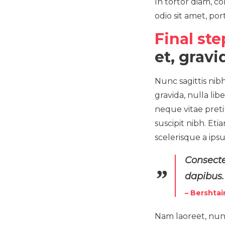
In tortor diam, c
odio sit amet, por
Final ste
et, gravi
Nunc sagittis nibh
gravida, nulla li
neque vitae preti
suscipit nibh. Eti
scelerisque a ips
Consecte
dapibus.
– Bershtai
Nam laoreet, nunc