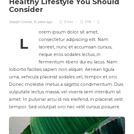
Healthy Lifestyle You Should
Consider
Joseph Cromer
,
10 years ago
3 min
2119
orem ipsum dolor sit amet,
L
consectetur adipiscing elit. Nam
laoreet, nunc et accumsan cursus,
neque eros sodales lectus, in
fermentum libero dui eu lacus. Nam
lobortis facilisis sapien non aliquet. Aenean ligula
urna, vehicula placerat sodales vel, tempor et orci.
Donec molestie metus a sagittis condimentum. Duis
vulputate lectus massa, vel viverra sem interdum sit
amet. In pulvinar arcu id nisi eleifend, in placerat velit
tempor. Sed volutpat orci nec velit cursus posuere.