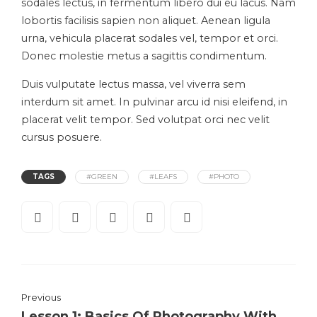
sodales lectus, in fermentum libero dui eu lacus. Nam
lobortis facilisis sapien non aliquet. Aenean ligula
urna, vehicula placerat sodales vel, tempor et orci.
Donec molestie metus a sagittis condimentum.
Duis vulputate lectus massa, vel viverra sem
interdum sit amet. In pulvinar arcu id nisi eleifend, in
placerat velit tempor. Sed volutpat orci nec velit
cursus posuere.
TAGS
#GREEN
#LEAFS
#PHOTO
Previous
Lesson 1: Basics Of Photography With