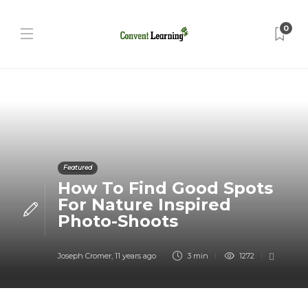
0
Featured
How To Find Good Spots
For Nature Inspired
Photo-Shoots
Joseph Cromer
,
11 years ago
3 min
1272