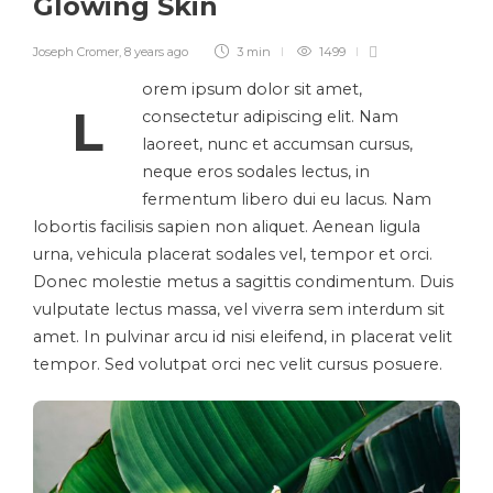
Glowing Skin
Joseph Cromer
,
8 years ago
3 min
1499
orem ipsum dolor sit amet,
L
consectetur adipiscing elit. Nam
laoreet, nunc et accumsan cursus,
neque eros sodales lectus, in
fermentum libero dui eu lacus. Nam
lobortis facilisis sapien non aliquet. Aenean ligula
urna, vehicula placerat sodales vel, tempor et orci.
Donec molestie metus a sagittis condimentum. Duis
vulputate lectus massa, vel viverra sem interdum sit
amet. In pulvinar arcu id nisi eleifend, in placerat velit
tempor. Sed volutpat orci nec velit cursus posuere.