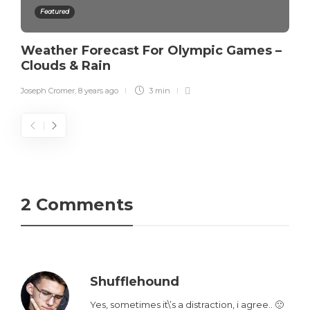
Featured
Weather Forecast For Olympic Games –
Clouds & Rain
Joseph Cromer
,
8 years ago
3 min
2 Comments
Shufflehound
Yes, sometimes it\’s a distraction, i agree.. 🙁