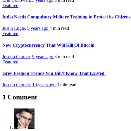
Erin Hollowell
,
3 years ago
3 min
read
Featured
India Needs Compulsory Military Training to Protect its Citize
Justin Engle
,
5 years ago
4 min
read
Featured
New Cryptocurrency That Will Kill Of Bitcoin
Joseph Cromer
,
9 years ago
3 min
read
Featured
Grey Fashion Trends You Din’t Know That Existed
Joseph Cromer
,
10 years ago
3 min
read
1 Comment