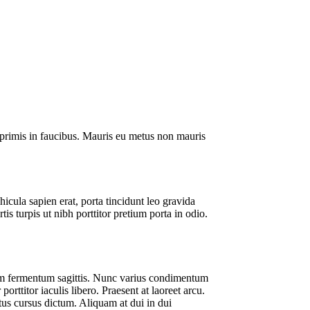
m primis in faucibus. Mauris eu metus non mauris
icula sapien erat, porta tincidunt leo gravida
s turpis ut nibh porttitor pretium porta in odio.
u sem fermentum sagittis. Nunc varius condimentum
rttitor iaculis libero. Praesent at laoreet arcu.
ctus cursus dictum. Aliquam at dui in dui