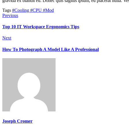
gravida ex blandit eu. Donec quis sagittis ipsum, eu placerat nulla. V
Tags
#Cooling
#CPU
#Mod
Previous
Top 10 IT Workspace Ergonomics Tips
Next
How To Photograph A Model Like A Professional
Joseph Cromer