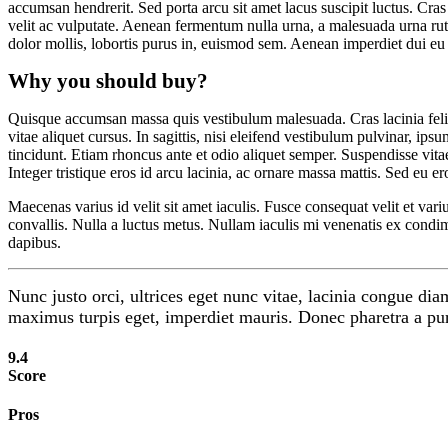
accumsan hendrerit. Sed porta arcu sit amet lacus suscipit luctus. Cras 
velit ac vulputate. Aenean fermentum nulla urna, a malesuada urna rutr
dolor mollis, lobortis purus in, euismod sem. Aenean imperdiet dui eu 
Why you should buy?
Quisque accumsan massa quis vestibulum malesuada. Cras lacinia felis
vitae aliquet cursus. In sagittis, nisi eleifend vestibulum pulvinar, ip
tincidunt. Etiam rhoncus ante et odio aliquet semper. Suspendisse vitae 
Integer tristique eros id arcu lacinia, ac ornare massa mattis. Sed eu er
Maecenas varius id velit sit amet iaculis. Fusce consequat velit et vari
convallis. Nulla a luctus metus. Nullam iaculis mi venenatis ex condim
dapibus.
Nunc justo orci, ultrices eget nunc vitae, lacinia congue diam
maximus turpis eget, imperdiet mauris. Donec pharetra a puru
9
.4
Score
Pros