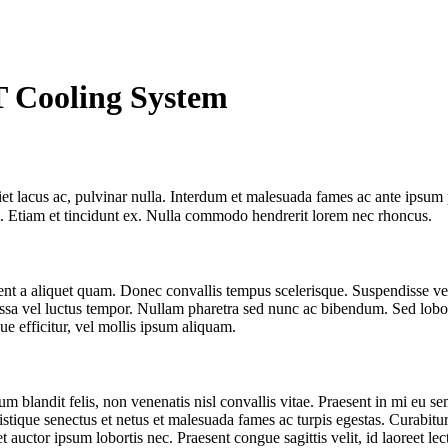
T Cooling System
iet lacus ac, pulvinar nulla. Interdum et malesuada fames ac ante ipsu
it. Etiam et tincidunt ex. Nulla commodo hendrerit lorem nec rhoncus.
esent a aliquet quam. Donec convallis tempus scelerisque. Suspendisse veh
massa vel luctus tempor. Nullam pharetra sed nunc ac bibendum. Sed loborti
ue efficitur, vel mollis ipsum aliquam.
lum blandit felis, non venenatis nisl convallis vitae. Praesent in mi e
ique senectus et netus et malesuada fames ac turpis egestas. Curabitur po
 auctor ipsum lobortis nec. Praesent congue sagittis velit, id laoreet le