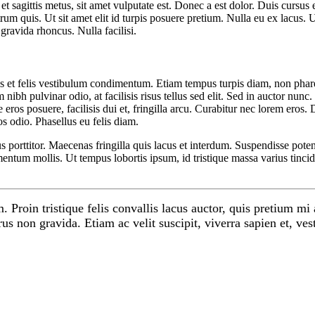
et sagittis metus, sit amet vulputate est. Donec a est dolor. Duis cursus 
um quis. Ut sit amet elit id turpis posuere pretium. Nulla eu ex lacus. U
gravida rhoncus. Nulla facilisi.
 et felis vestibulum condimentum. Etiam tempus turpis diam, non pharet
sum nibh pulvinar odio, at facilisis risus tellus sed elit. Sed in auctor n
eros posuere, facilisis dui et, fringilla arcu. Curabitur nec lorem eros. 
os odio. Phasellus eu felis diam.
us porttitor. Maecenas fringilla quis lacus et interdum. Suspendisse potent
entum mollis. Ut tempus lobortis ipsum, id tristique massa varius tincid
. Proin tristique felis convallis lacus auctor, quis pretium mi
s non gravida. Etiam ac velit suscipit, viverra sapien et, ve