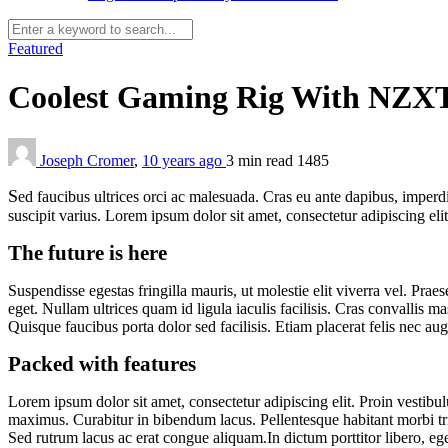
Featured
Coolest Gaming Rig With NZX
Joseph Cromer
,
10 years ago
3 min
read
1485
S
ed faucibus ultrices orci ac malesuada. Cras eu ante dapibus, imperd
suscipit varius. Lorem ipsum dolor sit amet, consectetur adipiscing el
The future is here
Suspendisse egestas fringilla mauris, ut molestie elit viverra vel. Pra
eget. Nullam ultrices quam id ligula iaculis facilisis. Cras convallis 
Quisque faucibus porta dolor sed facilisis. Etiam placerat felis nec aug
Packed with features
Lorem ipsum dolor sit amet, consectetur adipiscing elit. Proin vestibu
maximus. Curabitur in bibendum lacus. Pellentesque habitant morbi trist
Sed rutrum lacus ac erat congue aliquam.In dictum porttitor libero, eget