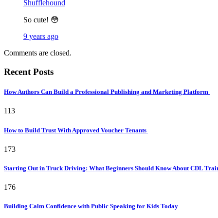
Shufflehound
So cute! 😳
9 years ago
Comments are closed.
Recent Posts
How Authors Can Build a Professional Publishing and Marketing Platform
113
How to Build Trust With Approved Voucher Tenants
173
Starting Out in Truck Driving: What Beginners Should Know About CDL Tra
176
Building Calm Confidence with Public Speaking for Kids Today